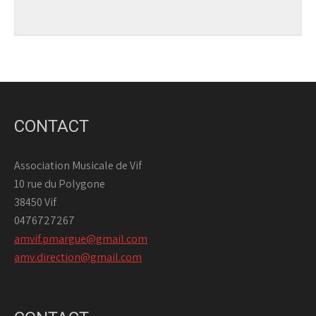
CONTACT
Association Musicale de Vif
10 rue du Polygone
38450 Vif
0476727267
amvif.pmargue@gmail.com
amv.direction@gmail.com