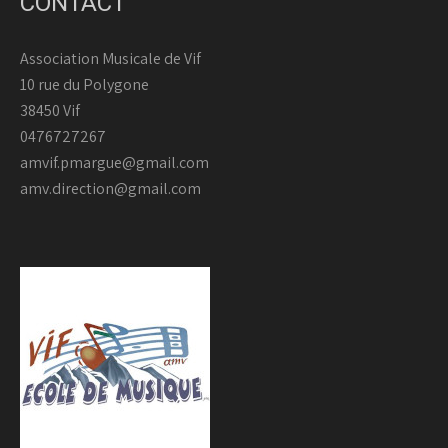
CONTACT
Association Musicale de Vif
10 rue du Polygone
38450 Vif
0476727267
amvif.pmargue@gmail.com
amv.direction@gmail.com