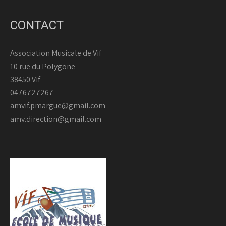
CONTACT
Association Musicale de Vif
10 rue du Polygone
38450 Vif
0476727267
amvif.pmargue@gmail.com
amv.direction@gmail.com