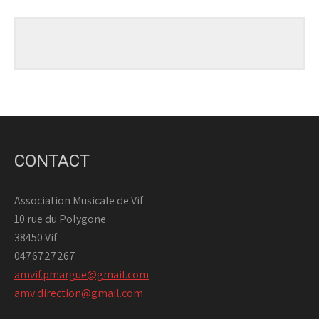
CONTACT
Association Musicale de Vif
10 rue du Polygone
38450 Vif
0476727267
amvif.pmargue@gmail.com
amv.direction@gmail.com