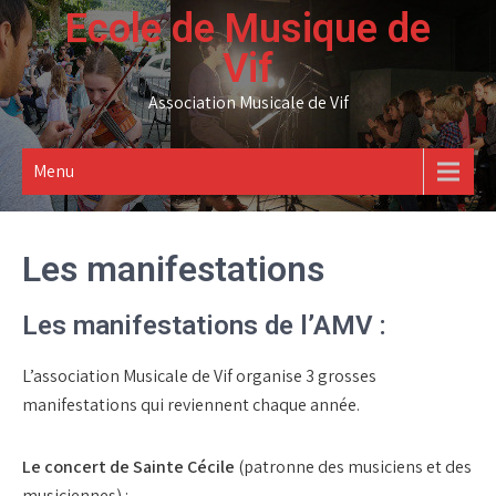
Skip
Ecole de Musique de
to
Vif
content
Association Musicale de Vif
Menu
Les manifestations
Les manifestations de l’AMV :
L’association Musicale de Vif organise 3 grosses
manifestations qui reviennent chaque année.
Le concert de Sainte Cécile
(patronne des musiciens et des
musiciennes) :